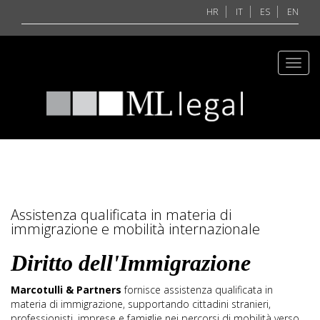
HR
IT
ES
EN
Toggl
navig
Assistenza qualificata in materia di
immigrazione e mobilità internazionale
Diritto dell'Immigrazione
Marcotulli & Partners
fornisce assistenza qualificata in
materia di immigrazione, supportando cittadini stranieri,
professionisti, imprese e famiglie nei percorsi di mobilità verso