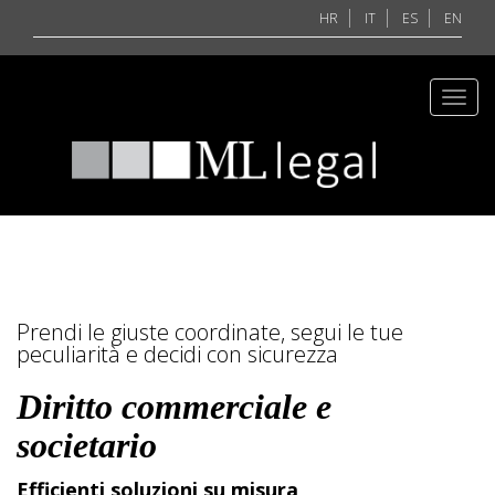
HR
IT
ES
EN
Toggl
navig
Prendi le giuste coordinate, segui le tue
peculiarità e decidi con sicurezza
Diritto commerciale e
societario
Efficienti soluzioni su misura